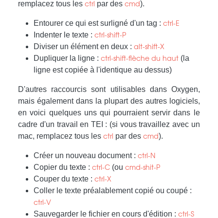
remplacez tous les
par des
).
ctrl
cmd
Entourer ce qui est surligné d'un tag :
ctrl-E
Indenter le texte :
ctrl-shift-P
Diviser un élément en deux :
alt-shift-X
Dupliquer la ligne :
(la
ctrl-shift-flèche du haut
ligne est copiée à l'identique au dessus)
D'autres raccourcis sont utilisables dans Oxygen,
mais également dans la plupart des autres logiciels,
en voici quelques uns qui pourraient servir dans le
cadre d'un travail en TEI : (si vous travaillez avec un
mac, remplacez tous les
par des
).
ctrl
cmd
Créer un nouveau document :
ctrl-N
Copier du texte :
(ou
ctrl-C
cmd-shit-P
Couper du texte :
ctrl-X
Coller le texte préalablement copié ou coupé :
ctrl-V
Sauvegarder le fichier en cours d'édition :
ctrl-S